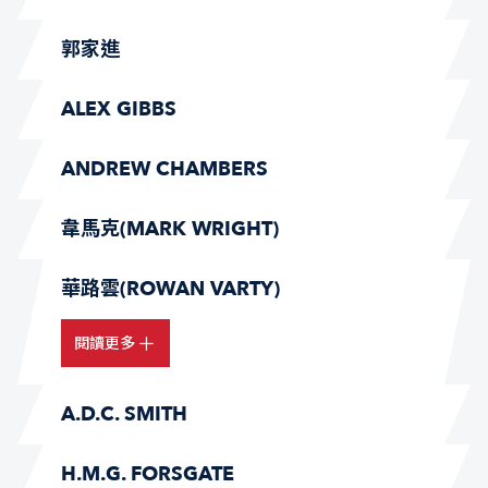
郭家進
ALEX GIBBS
ANDREW CHAMBERS
韋馬克(MARK WRIGHT)
華路雲(ROWAN VARTY)
閱讀更多
A.D.C. SMITH
H.M.G. FORSGATE