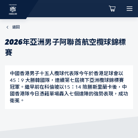
返回
2026年亞洲男子阿聯酋航空欖球錦標
賽
中國香港男子十五人欖球代表隊今午於香港足球會以
45：9 大勝韓國隊，連續第七屆摘下亞洲欖球錦標賽
冠軍。繼早前在科倫坡以15：14 險勝斯里蘭卡後，中
國香港隊今日憑藉單場轟入七個達陣的強勢表現，成功
衛冕。