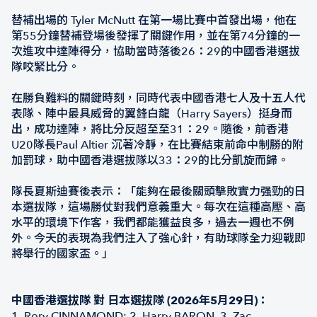
替補出場的 Tyler McNutt 在第一場比賽中首發出場，他在
第55分鐘替補登場後發揮了關鍵作用，並在第74分鐘的一
次進攻中達陣得分，協助當時落後26：29的中國香港選拔
隊咬緊比分。
在勝負難料的關鍵時刻，同時代表中國香港七人及十五人代
表隊、陣中最具威脅的翼鋒白龍（Harry Sayers）挺身而
出，成功達陣，將比分反超至至31：29。隨後，前香港
U20隊長Paul Altier 沉著冷靜，在比賽結束前命中制勝的附
加罰球，助中國香港選拔隊以33：29的比分凱旋而歸。
隊長夏斯迪賽後表示：「能夠在最後關頭擊敗實力强勁的日
本選拔隊，這場勝仗對我們意義重大。每次在這種高壓、高
水平的環境下作客，我們都能獲益良多，過去一週也不例
外。今天的表現為我們注入了強心針，有助球隊全力迎戰即
將舉行的國家盃。」
中國香港選拔隊 對 日本選拔隊 (2026年5月29日)：
1. Rory CINNAMOND; 2. Harry BARON, 3. Zac