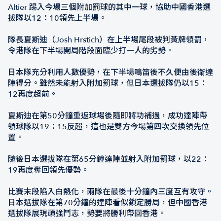
Altier 踢入今場三個附加罰球的其中一球，協助中國香港選
拔隊以12：10領先上半場。
隊長夏斯迪（Josh Hrstich）在上半場尾段被判黃牌領罰，
令港隊在下半場開局階段面臨少打一人的劣勢。
日本隊充分利用人數優勢，在下半場鳴笛後不久便由後衛達
陣得分。雖然未能射入附加罰球，但日本選拔隊仍以15：
12再度超前。
夏斯迪在第50分鐘重返球場後隨即將功補過，成功達陣帶
領球隊以19：15反超，這也是雙方今場第四次交換領先位
置。
隨後日本選拔隊在第65分鐘達陣並射入附加罰球，以22：
19再度奪回領先優勢。
比賽末段陷入白熱化，兩隊在最後十分鐘內三度互有攻守。
日本選拔隊在第70分鐘的達陣看似鎖定勝局，但中國香港
選拔隊展現頑強鬥志，勢要將勝利帶回香港。