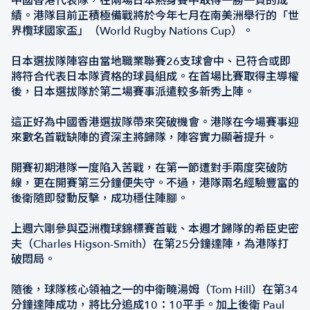
中國香港代表隊，在兩場日本熱身賽中取得一勝一負的成
績。港隊目前正積極備戰將於今年七月在南美洲舉行的「世
界欖球國家盃」（World Rugby Nations Cup）。
日本選拔隊陣容由當地職業聯賽26支球會中、已符合或即
將符合代表日本隊資格的球員組成。在首場比賽取得主導權
後，日本選拔隊於第二場賽事派遣較多新秀上陣。
這正好為中國香港選拔隊帶來突破機會。港隊在今場賽事迎
來數名首戰缺陣的資深主將歸隊，陣容實力顯著提升。
開賽初期港隊一度陷入苦戰，在第一節遭對手兩度突破防
線，更在開賽第三分鐘便失守。不過，港隊兩名經驗豐富的
後衛隨即發動反擊，成功穩住陣腳。
上週六剛參與亞洲欖球錦標賽首戰、本週才歸隊的希臣史密
夫（Charles Higson-Smith）在第25分鐘達陣，為港隊打
破悶局。
隨後，球隊核心領袖之一的中衛曉湯姆（Tom Hill）在第34
分鐘達陣成功，將比分追成10：10平手。加上後衛 Paul