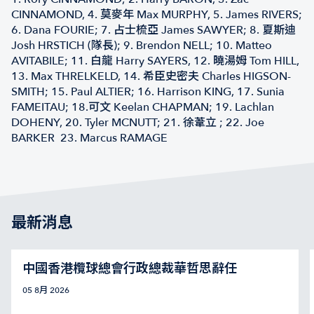
CINNAMOND, 4. 莫麥年 Max MURPHY, 5. James RIVERS;
6. Dana FOURIE; 7. 占士梳亞 James SAWYER; 8. 夏斯迪
Josh HRSTICH (隊長); 9. Brendon NELL; 10. Matteo
AVITABILE; 11. 白龍 Harry SAYERS, 12. 曉湯姆 Tom HILL,
13. Max THRELKELD, 14. 希臣史密夫 Charles HIGSON-
SMITH; 15. Paul ALTIER; 16. Harrison KING, 17. Sunia
FAMEITAU; 18.可文 Keelan CHAPMAN; 19. Lachlan
DOHENY, 20. Tyler MCNUTT; 21. 徐葦立 ; 22. Joe
BARKER 23. Marcus RAMAGE
最新消息
中國香港欖球總會行政總裁華哲思辭任
05 8月 2026