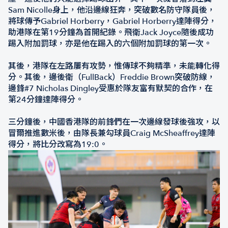
Sam Nicolle身上，他沿邊線狂奔，突破數名防守隊員後，
將球傳予Gabriel Horberry，Gabriel Horberry達陣得分，
助港隊在第19分鐘為首開紀錄。飛衛Jack Joyce隨後成功
踢入附加罰球，亦是他在踢入的六個附加罰球的第一次。
其後，港隊在左路屢有攻勢，惟傳球不夠精準，未能轉化得
分。其後，邊後衛（FullBack）Freddie Brown突破防線，
邊鋒#7 Nicholas Dingley受惠於隊友富有默契的合作，在
第24分鐘達陣得分。
三分鐘後，中國香港隊的前鋒們在一次邊線發球後強攻，以
冒爾推進數米後，由隊長兼勾球員Craig McSheaffrey達陣
得分，將比分改寫為19:0。