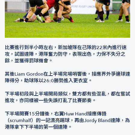
比賽進行到半小時左右，新加坡隊在己隊的22米內進行速
攻，試圖達陣，港隊奮力防守，表現出色，力保不失分之
餘，並獲得罰球機會。
其後Liam Gordon在上半場完場哨響後，接應界外爭邊球達
陣得分，助球隊以26:0勝勢進入更衣室。
下半場初段與上半場開局類似，雙方都有些混亂，都在嘗試
進攻，亦同樣被一些失誤打亂了比賽節奏。
下半場開賽15分鐘後，右翼Huw Hand接應傳鋒
（scrumhalf）的一記漂亮踢球，再由Jordy Bland達陣，為
港隊拿下下半場的第一個達陣。