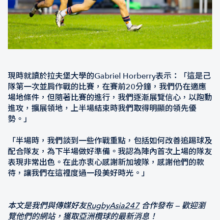
現時就讀於拉夫堡大學的Gabriel Horberry表示：「這是己
隊第一次並肩作戰的比賽，在賽前20分鐘，我們仍在適應
場地條件，但隨著比賽的進行，我們逐漸展覽信心，以跑動
進攻，擴展領地，上半場結束時我們取得明顯的領先優
勢。」
「半場時，我們談到一些作戰重點，包括如何改善追踢球及
配合隊友，為下半場做好準備。我認為陣內首次上場的隊友
表現非常出色。在此亦衷心感謝新加坡隊，感謝他們的款
待，讓我們在這裡度過一段美好時光。」
本文是我們與傳媒好友
RugbyAsia247
合作發布 — 歡迎瀏
覽他們的網站，獲取亞洲欖球的最新消息！