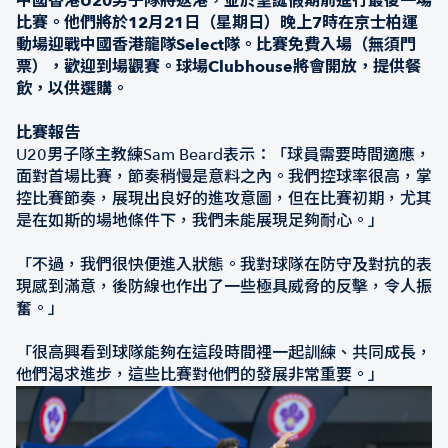
中國香港U20男子隊將返港，並於聖誕假期前進行最後一場
比賽。他們將於12月21日（星期日）晚上7時在京士柏運
動場迎戰中國香港龍隊Select隊。比賽免費入場（無須門
票），歡迎到場觀賽。球場Clubhouse將會開放，提供餐
飲，以供選購。
比賽報告
U20男子隊主教練Sam Beard表示：「球員需要時間適應，
面對首場比賽，節奏稍慢是意料之內。我們控球率很高，掌
控比賽節奏，展現出良好的進攻意圖，但在比賽初期，尤其
是在如斯的場地條件下，我們未能展現足夠耐心。」
「不過，我們很快便進入狀態。我對球隊在防守及對抗的表
現感到滿意，後防線也作出了一些極具威脅的反擊，令人振
奮。」
「很高興看到球隊能夠在這段時間裡一起訓練、共同成長，
他們渴求進步，這些比賽對他們的發展非常重要。」