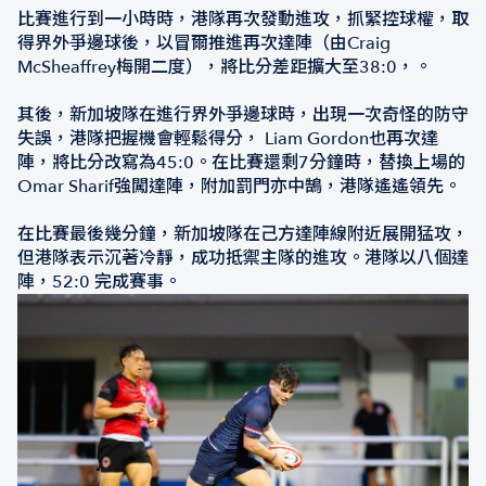
比賽進行到一小時時，港隊再次發動進攻，抓緊控球權，取
得界外爭邊球後，以冒爾推進再次達陣（由Craig
McSheaffrey梅開二度），將比分差距擴大至38:0，。
其後，新加坡隊在進行界外爭邊球時，出現一次奇怪的防守
失誤，港隊把握機會輕鬆得分， Liam Gordon也再次達
陣，將比分改寫為45:0。在比賽還剩7分鐘時，替換上場的
Omar Sharif強闖達陣，附加罰門亦中鵠，港隊遙遙領先。
在比賽最後幾分鐘，新加坡隊在己方達陣線附近展開猛攻，
但港隊表示沉著冷靜，成功抵禦主隊的進攻。港隊以八個達
陣，52:0 完成賽事。