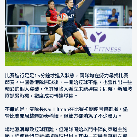
比賽進行足足15分鐘才進入狀態，兩隊均在努力尋找比賽
節奏。中國香港隊開球後，一開始控球不錯，也曾作出一些
精彩的個人突破，但其後陷入弧立未能達陣；同時，新加坡
隊抓緊時機，數度成功轉換球權。
不幸的是，雙隊長Kai Tiltman在比賽初期便因傷離場，儘
管比賽開局整體節奏稍慢，但雙方都消耗了不少體力。
場地濕滑導致控球困難，但港隊開始以鬥牛陣向東道主施
壓，迫使他們只能選擇踢球出界。其中一次機會落到左翼