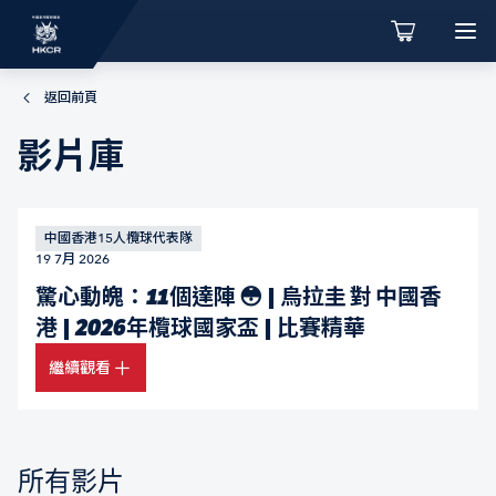
返回前頁
影片庫
中國香港15人欖球代表隊
19 7月 2026
驚心動魄：11個達陣 😳 | 烏拉圭 對 中國香
港 | 2026年欖球國家盃 | 比賽精華
繼續觀看
所有影片