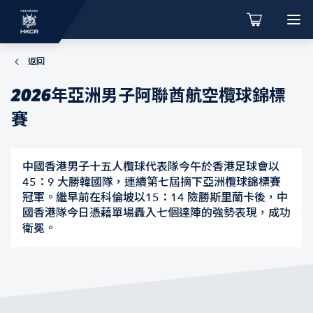
返回
2026年亞洲男子阿聯酋航空欖球錦標
賽
中國香港男子十五人欖球代表隊今午於香港足球會以
45：9 大勝韓國隊，連續第七屆摘下亞洲欖球錦標賽
冠軍。繼早前在科倫坡以15：14 險勝斯里蘭卡後，中
國香港隊今日憑藉單場轟入七個達陣的強勢表現，成功
衛冕。