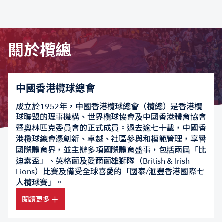
關於欖總
中國香港欖球總會
成立於1952年，中國香港欖球總會（欖總）是香港欖
球聯盟的理事機構、世界欖球協會及中國香港體育協會
暨奧林匹克委員會的正式成員。過去逾七十載，中國香
港欖球總會憑創新、卓越、社區參與和模範管理，享譽
國際體育界，並主辦多項國際體育盛事，包括兩屆「比
迪素盃」、英格蘭及愛爾蘭雄獅隊（British & Irish
Lions）比賽及備受全球喜愛的「國泰/滙豐香港國際七
人欖球賽」。
閱讀更多