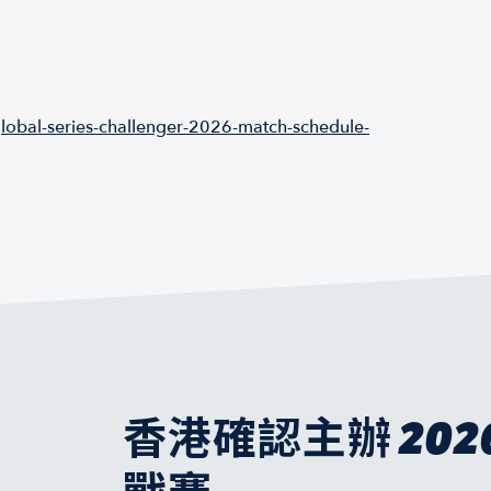
lobal-series-challenger-2026-match-schedule-
香港確認主辦 202