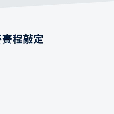
賽賽程敲定