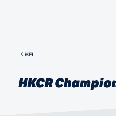
返回
HKCR Champion