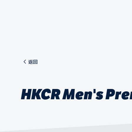
返回
HKCR Men's Pre