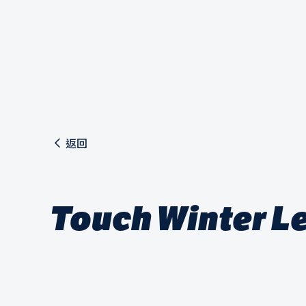
返回
Touch Winter L