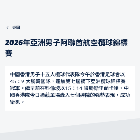
返回
2026年亞洲男子阿聯酋航空欖球錦標
賽
中國香港男子十五人欖球代表隊今午於香港足球會以
45：9 大勝韓國隊，連續第七屆摘下亞洲欖球錦標賽
冠軍。繼早前在科倫坡以15：14 險勝斯里蘭卡後，中
國香港隊今日憑藉單場轟入七個達陣的強勢表現，成功
衛冕。