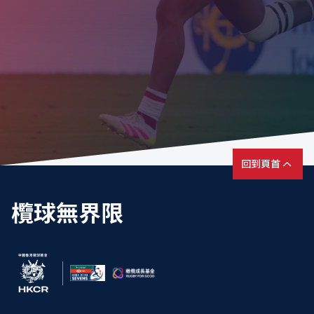
回到頁首
欖球無界限