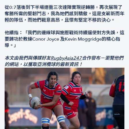
從0:7落後到下半場連衝三次達陣實現逆轉勝，再次展現了
奪勝所需的堅韌鬥志，我為她們感到驕傲。這是支嶄新而年
輕的隊伍，而她們戰意高昂，且懷有堅定不移的決心。
他續指：「我們的邊線球與施壓戰術持續逼使對方失誤，這
要歸功於教練Conor Joyce 及Kevin Moggridge的精心指
導。」
本文由我們與傳媒好友
RugbyAsia247
合作發布－瀏覽他們
的網站，以獲取亞洲欖球的最新資訊！