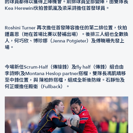
的球員都得以獲得上陣機會。前排球員全部變陣，由雙隊長
Kea Herewini伙拍曾凱嵐及梁采詩擔任首發球員。
Roshini Turner 再次擔任首發陣容擔任的第二排位置，伙拍
鍾嘉恩（她在首場比賽以替補出場）。後排三人組也全數換
人，何巧欣、博珍娜（Jenna Potgieter）及傅曉珊先發上
場。
今場新任Scrum-Half（傳接鋒）及fly half（傳鋒）組合由
李詩婷(及Montana Heslop partner搭榴，雙隊長馮凱晴移
至中鋒位置，與 陳柏鈴搭檔，組成全新後防線。石靜怡及
何芷媛擔任殿衛（Fullback）。