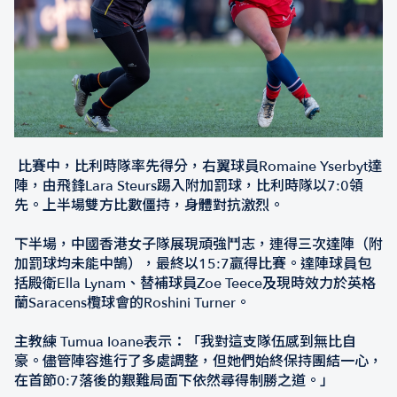
比賽中，比利時隊率先得分，右翼球員Romaine Yserbyt達
陣，由飛鋒Lara Steurs踢入附加罰球，比利時隊以7:0領
先。上半場雙方比數僵持，身體對抗激烈。
下半場，中國香港女子隊展現頑強鬥志，連得三次達陣（附
加罰球均未能中鵠），最終以15:7贏得比賽。達陣球員包
括殿衛Ella Lynam、替補球員Zoe Teece及現時效力於英格
蘭Saracens欖球會的Roshini Turner。
主教練 Tumua Ioane表示：「我對這支隊伍感到無比自
豪。儘管陣容進行了多處調整，但她們始終保持團結一心，
在首節0:7落後的艱難局面下依然尋得制勝之道。」