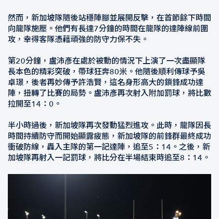
然而，新加坡隊隨後站穩陣腳並展開反擊，在首節餘下時間
向龍隊施壓。他們有長達7分鐘的時間在龍隊的達陣線前圍
攻，幸得客隊憑藉頑強的防守力保不失。
第20分鐘，盧沛彥在處於被動的情況下上演了一次盡顯隊
長本色的精彩突破，帶球狂奔80米。他隨後順利傳球予吳
卓璟，後者再妙傳予許浩賢，這名身形高大的鎖鋒成功達
陣，扭轉了比賽的局勢。盧沛彥再次射入附加罰球，將比數
拉開至14：0。
半小時過後，新加坡隊再次發動猛烈進攻。此時，龍隊因長
時間持續防守而開始顯露疲態，新加坡隊的前鋒群最終成功
衝破防線，轟入主隊的第一記達陣，追至5：14。之後，新
加坡隊再射入一記罰球，將比分在半場結束時追至8：14。