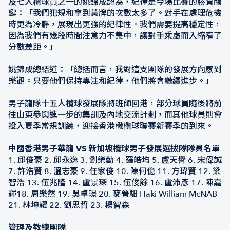
及七人欖球員之一的姚錦成認為，紀律是今場比賽的勝負關
鍵：「我們犯規和拿到黃牌的次數太多了。對手在處理危機
時更為冷靜，展現出更強的紀律性。我們需要提高穩定性，
因為我們有幾段時間注意力不集中，讓對手乘虛而入縮窄了
分數差距。」
姚錦成總結道：「總括而言，我對這支團隊的發展方向感到
樂觀。只要他們保持專注和紀律，他們將會繼續進步。」
男子龍隊十五人欖球發展隊將班師回港，部分球員隨後將前
往山東參與進一步的集訓及內地交流計劃，而其他球員則會
投入夏季常規訓練，迎接香港橄欖球聯賽新賽季的到來。
中國香港男子華龍 VS 新加坡欖球男子發展選拔隊隊員名單
1. 邱俊豪 2. 邱永逸 3. 劉樂勤 4. 羅皓均 5. 盧天譽 6. 宋偉誠
7. 許浩賢 8. 溫志豪 9. 任家俊 10. 陳何億 11. 方瑋賢 12. 梁
智浩 13. 伍兆隆 14. 盧景琛 15. 伍俊餘 16. 盧沛彥 17. 陳嘉
輝18. 周樂然 19. 吳卓璟 20. 麥晉馹 Haki William McNAB
21. 林坤耀 22. 劉思哲 23. 楊智森
管理及教練團隊