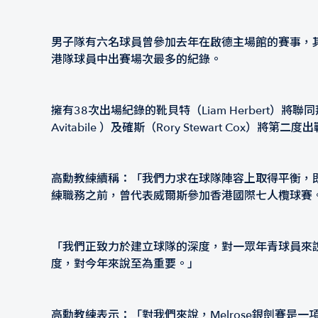
男子隊有六名球員曾參加去年在啟德主場館的賽事，其中
港隊球員中出賽場次最多的紀錄。
擁有38次出場紀錄的靴貝特（Liam Herbert）將聯
Avitabile ）及確斯（Rory Stewart C
高勳教練續稱：「我們力求在球隊陣容上取得平衡，
練職務之前，曾代表威爾斯參加香港國際七人欖球賽
「我們正致力於建立球隊的深度，對一眾年青球員來
度，對今年來說至為重要。」
高勳教練表示：「對我們來說，Melrose銀劍賽