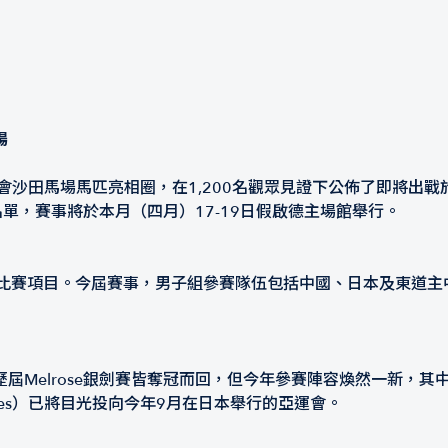
場
沙田馬場馬匹亮相圈，在1,200名觀眾見證下公佈了即將出戰於
名單，賽事將於本月（四月）17-19日假啟德主場館舉行。
新增的比賽項目。今屆賽事，男子組參賽隊伍包括中國、日本及東
屆Melrose銀劍賽皆奪冠而回，但今年參賽陣容煥然一新，
oves）已將目光投向今年9月在日本舉行的亞運會。