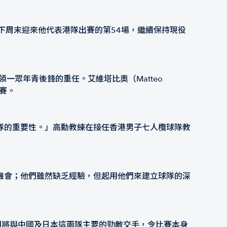
將於下周末迎來他代表港隊出賽的第54場，繼續保持現役
負起帶領一眾年青後鋒的重任。艾維塔比奧（Matteo
出賽。
隊的重要性。」高勳教練在接任香港男子七人欖球隊教
機會；他們雖然缺乏經驗，但起用他們來建立球隊的深
我們將與中國及日本這兩隊主要的勁敵交手，令比賽本身