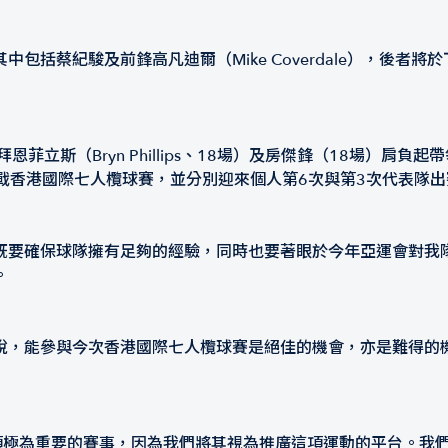
包括蔡紀駿及前鋒高凡迪爾（Mike Coverdale），後者
同拜恩菲立斯（Bryn Phillips、18場）及房傑鋒（18場）肩
ox）將第二度出戰香港國際七人欖球賽，並分別迎來個人第6次與第3次代表隊
既要確保球隊擁有足夠的經驗，同時也要著眼於今年亞運會對我
。
說，能參與今次香港國際七人欖球賽是絕佳的機會，亦是難得的
是一項極為重要的賽事，因為我們將其視為推廣這項運動的平台。