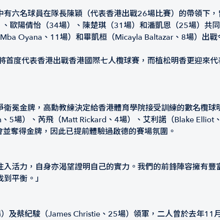
有六名球員在隊長陳穎（代表香港出戰26場比賽）的帶領下，曾於
場）、歐陽倩怡（34場）、陳楚琪（31場）和潘凱恩（25場）
uy Mba Oyana、11場）和畢凱桓（Micayla Baltazar、8場
）將首度代表香港出戰香港國際七人欖球賽，而植松明香更迎來代
爭衛冕金牌，高勳教練決定給香港體育學院接受訓練的數名欖球
場）、芮飛（Matt Rickard、4場）、艾利諾（Blake Elliot
會並奪得金牌，因此已提前體驗過啟德的賽場氛圍。
注入活力，自身亦渴望證明自己的實力。我們的前鋒陣容擁有豐
找到平衡。」
場）及蔡紀駿（James Christie、25場）領軍，二人曾於去