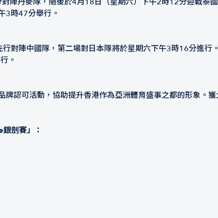
2分對陣丹麥隊，隨後於4月18日（星期六）下午2時12分迎戰
午3時47分舉行。
先行對陣中國隊，第二場對日本隊將於星期六下午3時16分進行。
舉行。
」品牌認可活動，協助提升香港作為亞洲體育盛事之都的形象。獲
se銀劍賽」：