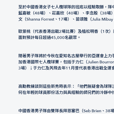
至於中國香港女子七人欖球隊的班底以經驗取勝，隊中
藍嘉敏（48場）、莊嘉欣（40場）、李念殷（38
文（Shanna Forrest、17場）、苗頌雅（Julia Mib
歐景桃（代表香港出戰2場比賽）及植松明香（1次
面對預計每日超過45,000名觀眾。
隨著男子隊將於今秋在愛知名古屋舉行的亞運會上力
加香港國際七人欖球賽，包括于力仁（Julien Bourron、5
3場）；于力仁及芮飛去年11月曾代表香港出戰全運
高勳教練談到這些新秀時表示：「他們無疑會為球隊
何在年輕的球員那份活力與具經驗的師兄們的冷靜中
中國香港男子隊由雙隊長拜恩塞巴（Seb Brien、38