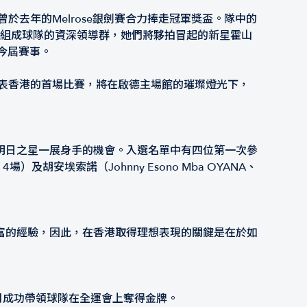
去年的Melrose銀劍賽合力捧走冠軍獎盃。隊中的
共同組成球隊的資深領導群，她們將夥拍冒起的新星霍山
）出戰今屆賽事。
表香港的首場比賽，將在啟德主場館的璀璨燈光下，
明日之星一展身手的機會。入選名單中有四位第一次參
、4場）及胡安埃索諾（Johnny Esono Mba OYANA、
富的經驗，因此，在香港取得理想表現的關鍵是在於如
年11月成功帶領球隊在全運會上奪得金牌。