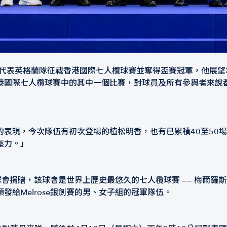
於2022年代表英格蘭隊征戰香港國際七人欖球賽並奪得盃賽冠軍，
港國際七人欖球賽中的其中一個比賽，對球員及所有參與者來說
的表現，今次隊伍有初次登場的植松明香，也有已累積40至50
壓力。」
會捐贈，該球會是世界上歷史最悠久的七人欖球賽 —— 梅爾羅斯七欖賽（
給Melrose銀劍賽的男、女子組的冠軍隊伍。