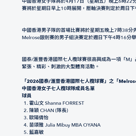
中國香港女子隊將於4月17日（星期五）晚上6時2
賽將於星期日早上10時展開，壓軸決賽則定於周日下
中國香港男子隊的首場比賽將於星期五晚上7時38分
Melrose銀劍賽的男子組決賽定於週日下午4時16分
國泰/滙豐香港國際七人欖球賽很高興成為一項「M
緊張、精彩、刺激的大型體育活動。
「2026國泰/滙豐香港國際七人欖球賽」之「Melro
中國香港女子七人欖球隊成員名單
球員
霍山文 Shanna FORREST
陳穎 CHAN (隊長)
歐陽倩怡
苗頌雅 Julia Mibuy MBA OYANA
藍嘉敏