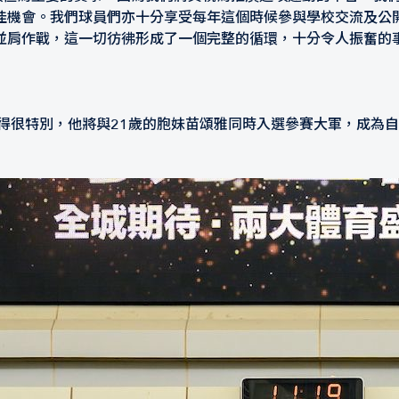
佳機會。我們球員們亦十分享受每年這個時候參與學校交流及公
並肩作戰，這一切彷彿形成了一個完整的循環，十分令人振奮的
，他將與21歲的胞妹苗頌雅同時入選參賽大軍，成為自華路雲（Rowan 