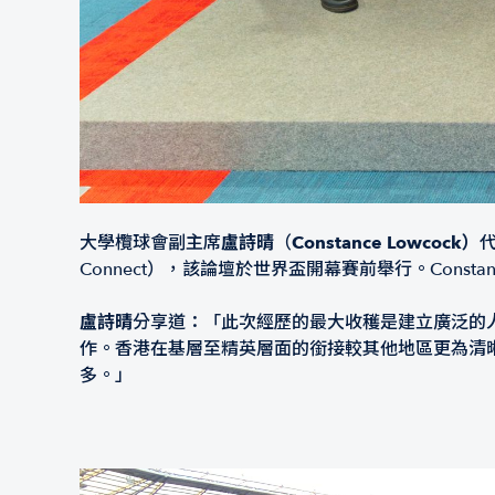
大學欖球會副主席
盧詩晴
（
Constance Lowcock）
代
Connect），該論壇於世界盃開幕賽前舉行。Con
盧詩晴
分享道：「此次經歷的最大收穫是建立廣泛的人
作。香港在基層至精英層面的銜接較其他地區更為清
多。」