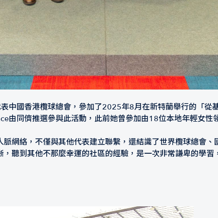
表中國香港欖球總會，參加了2025年8月在新特蘭舉行的「從基層到全球（
stance由同儕推選參與此活動，此前她曾參加由18位本地年輕
脈網絡，不僅與其他代表建立聯繫，還結識了世界欖球總會、國際奧
晰，聽到其他不那麼幸運的社區的經驗，是一次非常謙卑的學習