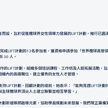
而設，旨於促進欖球界女性領導力發展的LIFT計劃，推行已圓
完成LIFT計劃的13名參加者，獲資格申請參加「世界欖球高管領導獎學金」
達到 30 人。
運作的LIFT計劃，組織多個培訓課程、工作坊及人脈拓展活動，
組織內的高級職位，建立優秀的女性人才管道。
支持LIFT計劃，回顧計劃的成就，她表示：「能夠見證LIFT
與全球欖球界頂尖人士建立聯繫並相互學習。」
計劃新增導師啟導元素，協助學員規劃未來發展。我們現正籌備