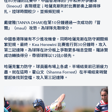
在80分鐘的比賽中，中國香港隊的鬥牛和界外爭邊球
（lineout）表現穩定；哈薩克斯則於比賽節奏上顯得掙
扎，控球時間較少，並頻頻犯規。
戴健雅(TANYA DHAR)在第10分鐘通過一次成功的「冒
爾」（maul）攻勢，為球隊先取得分。
中國香港隊擁有不少進攻機會，同時哈薩克斯在防守期間頻
繁犯規。最終，Kea Herewini 比賽進行到30分鐘時，攻入
第二記達陣，為球隊在計分板上爭取更多喘息空間，羅詠賢
成功轉換得分，帶領球隊以12比0領先。
哈薩克奮力防守，球員遍布場上各處，半場結束前已筋疲力
盡。就在這時，霍山文（Shanna Forrest）在半場結束哨聲
響起後找到空檔，攻入第三記達陣。