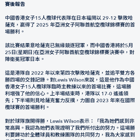
賽後報告
中國香港女子15人欖球代表隊在日本福岡以 29-12 擊敗哈
薩克，贏得了 2025 年亞洲​​女子阿聯酋航空欖球錦標賽的首
場勝利。
該比賽結果意哈薩克已無緣競逐冠軍，而中國香港將於5月
25日(星期日)在亞洲​​女子阿聯酋航空欖球錦標賽決賽中，對
陣衛冕冠軍日本。
這是港隊自 2022 年以來第四次擊敗哈薩克，並追平雙方各
勝四場的交鋒記錄。對Lewis Wilson來說，這是他作為中國
香港女子15人欖球隊臨時主教練以來的首場比賽，這場勝
利增強了他的信心。上半場結束時，港隊以 17-0 遙遙領
先；下半場則見哈薩克奮力反撲，力圖自 2023 年來在國際
欖球賽的首場勝利。
對於球隊旗開得勝，Lewis Wilson表示：「我為她們感到非
常高興。我認為她們表現證明了我們所付出的努力。這場勝
利要歸功於全體球員和教練團隊的共同努力，我為大家感到