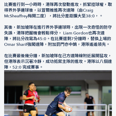
比賽進行到一小時時，港隊再次發動進攻，抓緊控球權，取
得界外爭邊球後，以冒爾推進再次達陣（由Craig
McSheaffrey梅開二度），將比分差距擴大至38:0，。
其後，新加坡隊在進行界外爭邊球時，出現一次奇怪的防守
失誤，港隊把握機會輕鬆得分， Liam Gordon也再次達
陣，將比分改寫為45:0。在比賽還剩7分鐘時，替換上場的
Omar Sharif強闖達陣，附加罰門亦中鵠，港隊遙遙領先。
在比賽最後幾分鐘，新加坡隊在己方達陣線附近展開猛攻，
但港隊表示沉著冷靜，成功抵禦主隊的進攻。港隊以八個達
陣，52:0 完成賽事。