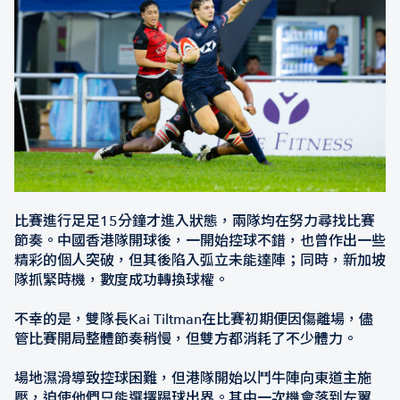
比賽進行足足15分鐘才進入狀態，兩隊均在努力尋找比賽
節奏。中國香港隊開球後，一開始控球不錯，也曾作出一些
精彩的個人突破，但其後陷入弧立未能達陣；同時，新加坡
隊抓緊時機，數度成功轉換球權。
不幸的是，雙隊長Kai Tiltman在比賽初期便因傷離場，儘
管比賽開局整體節奏稍慢，但雙方都消耗了不少體力。
場地濕滑導致控球困難，但港隊開始以鬥牛陣向東道主施
壓，迫使他們只能選擇踢球出界。其中一次機會落到左翼