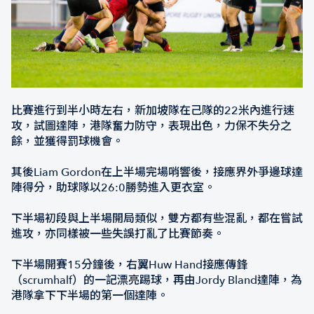
比賽進行到半小時左右，新加坡隊在己隊的22米內進行速
攻，試圖達陣，港隊奮力防守，表現出色，力保不失分之
餘，並獲得罰球機會。
其後Liam Gordon在上半場完場哨響後，接應界外爭邊球達
陣得分，助球隊以26:0勝勢進入更衣室。
下半場初段與上半場開局類似，雙方都有些混亂，都在嘗試
進攻，亦同樣被一些失誤打亂了比賽節奏。
下半場開賽15分鐘後，右翼Huw Hand接應傳鋒
（scrumhalf）的一記漂亮踢球，再由Jordy Bland達陣，為
港隊拿下下半場的第一個達陣。