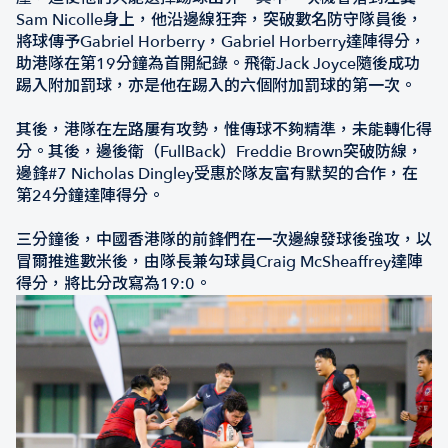
Sam Nicolle身上，他沿邊線狂奔，突破數名防守隊員後，
將球傳予Gabriel Horberry，Gabriel Horberry達陣得分，
助港隊在第19分鐘為首開紀錄。飛衛Jack Joyce隨後成功
踢入附加罰球，亦是他在踢入的六個附加罰球的第一次。
其後，港隊在左路屢有攻勢，惟傳球不夠精準，未能轉化得
分。其後，邊後衛（FullBack）Freddie Brown突破防線，
邊鋒#7 Nicholas Dingley受惠於隊友富有默契的合作，在
第24分鐘達陣得分。
三分鐘後，中國香港隊的前鋒們在一次邊線發球後強攻，以
冒爾推進數米後，由隊長兼勾球員Craig McSheaffrey達陣
得分，將比分改寫為19:0。