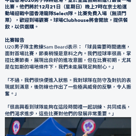
中國香港U20男子隊將返港，並於聖誕假期前進行最後一場
比賽。他們將於12月21日（星期日）晚上7時在京士柏運
動場迎戰中國香港龍隊Select隊。比賽免費入場（無須門
票），歡迎到場觀賽。球場Clubhouse將會開放，提供餐
飲，以供選購。
比賽報告
U20男子隊主教練Sam Beard表示：「球員需要時間適應，
面對首場比賽，節奏稍慢是意料之內。我們控球率很高，掌
控比賽節奏，展現出良好的進攻意圖，但在比賽初期，尤其
是在如斯的場地條件下，我們未能展現足夠耐心。」
「不過，我們很快便進入狀態。我對球隊在防守及對抗的表
現感到滿意，後防線也作出了一些極具威脅的反擊，令人振
奮。」
「很高興看到球隊能夠在這段時間裡一起訓練、共同成長，
他們渴求進步，這些比賽對他們的發展非常重要。」