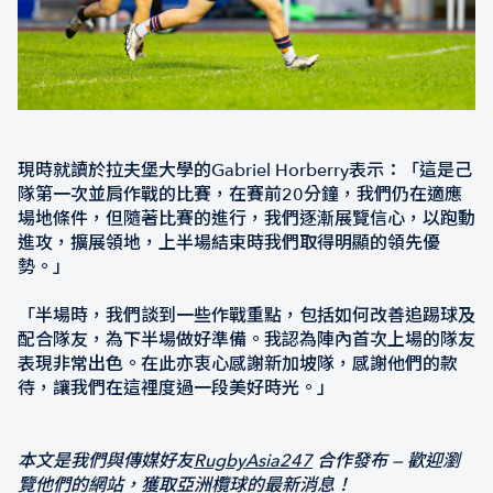
現時就讀於拉夫堡大學的Gabriel Horberry表示：「這是己
隊第一次並肩作戰的比賽，在賽前20分鐘，我們仍在適應
場地條件，但隨著比賽的進行，我們逐漸展覽信心，以跑動
進攻，擴展領地，上半場結束時我們取得明顯的領先優
勢。」
「半場時，我們談到一些作戰重點，包括如何改善追踢球及
配合隊友，為下半場做好準備。我認為陣內首次上場的隊友
表現非常出色。在此亦衷心感謝新加坡隊，感謝他們的款
待，讓我們在這裡度過一段美好時光。」
本文是我們與傳媒好友
RugbyAsia247
合作發布 — 歡迎瀏
覽他們的網站，獲取亞洲欖球的最新消息！