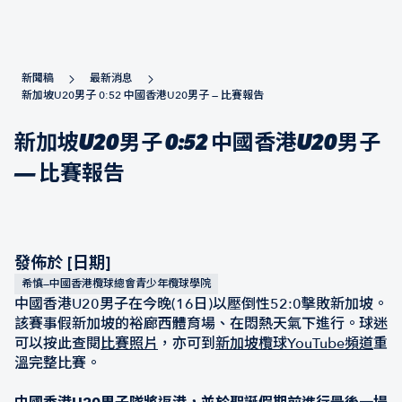
新聞稿
最新消息
新加坡U20男子 0:52 中國香港U20男子 — 比賽報告
新加坡U20男子 0:52 中國香港U20男子
— 比賽報告
發佈於 [日期]
希慎—中國香港欖球總會青少年欖球學院
中國香港U20男子在今晚(16日)以壓倒性52:0擊敗新加坡。
該賽事假新加坡的裕廊西體育場、在悶熱天氣下進行。球迷
可以按此查閱
比賽照片
，亦可到
新加坡欖球YouTube頻道
重
溫完整比賽。