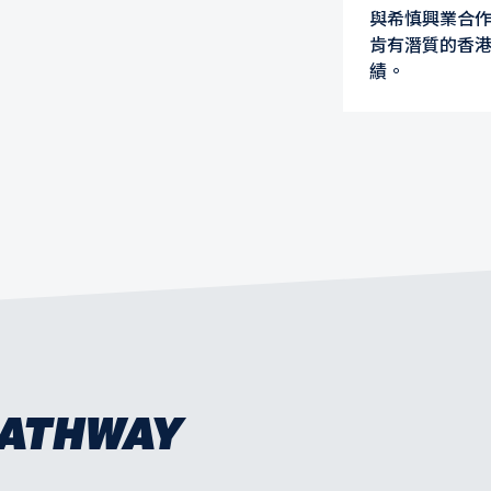
與希慎興業合作
肯有潛質的香
績。
THWAY