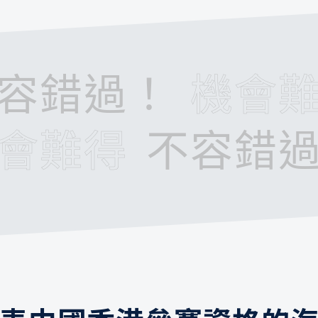
容錯過！
機會
會難得
不容錯