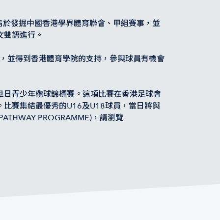
全新計劃，旨於發掘中國香港學界體育聯會、甲組賽事，並
文雙語進行。
欖球運舫，並得到香港體育學院的支持，參與球員有機會
旦日青少年欖球錦標賽。這項比賽在香港足球會
比賽集結最優秀的U16及U18球員，當日將與
HWAY PROGRAMME)，請瀏覽