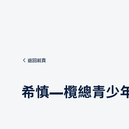
返回前頁
希慎—欖總青少