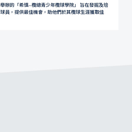
舉辦的「希慎—欖總青少年欖球學院」 旨在發掘及培
港球員，提供最佳機會，助他們於其欖球生涯獲取佳