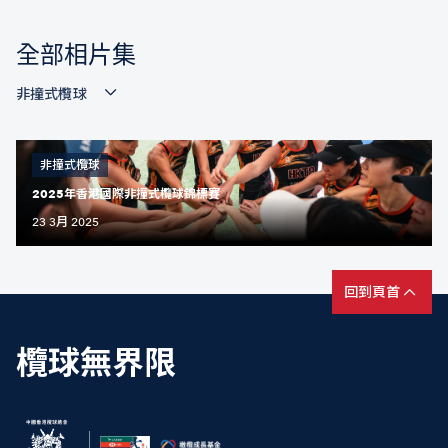
全部相片集
非撞式欖球
非撞式欖球
2025年香港國際非撞式欖球錦標賽
23 3月 2025
回到頁首
欖球無界限