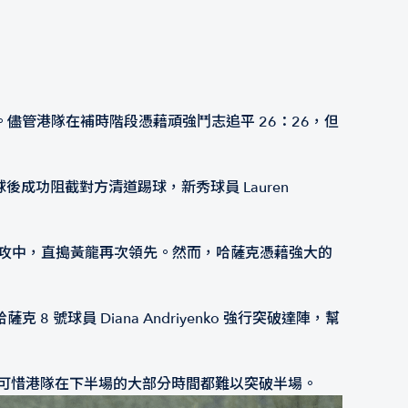
管港隊在補時階段憑藉頑強鬥志追平 26：26，但
後成功阻截對方清道踢球，新秀球員 Lauren
力進攻中，直搗黃龍再次領先。然而，哈薩克憑藉強大的
員 Diana Andriyenko 強行突破達陣，幫
可惜港隊在下半場的大部分時間都難以突破半場。