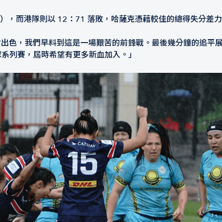
），而港隊則以 12：71 落敗，哈薩克憑藉較佳的總得失分差力
薩克表現非常出色，我們早料到這是一場艱苦的前鋒戰。最後幾分鐘的
全球系列賽，屆時希望有更多新血加入。」