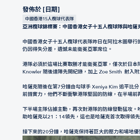
發佈於 [日期]
中國香港15人欖球代表隊
亞洲欖球錦標賽：中國香港女子十五人欖球隊與哈薩
中國香港女子十五人欖球代表隊昨日在阿拉木圖舉行的
仍因得失分差，遺憾未能衛冕亞軍席位。
港隊必須於這場比賽取勝才能衛冕亞軍，僅次於日本隊。開
Knowler 隨後達陣先開紀錄，加上 Zoe Smith 
哈薩克隨後在第7分鐘由勾球手 Xeniya Kim
前鋒實力，他們不斷衝擊港隊堅固的防線，在半場前再度
下半場主隊佔據主動，再次對港隊的防線發動猛攻。哈薩克再
助哈薩克以21：14領先，這也是哈薩克首次取得領
接下來的20分鐘，哈薩克保持著巨大的壓力和場地