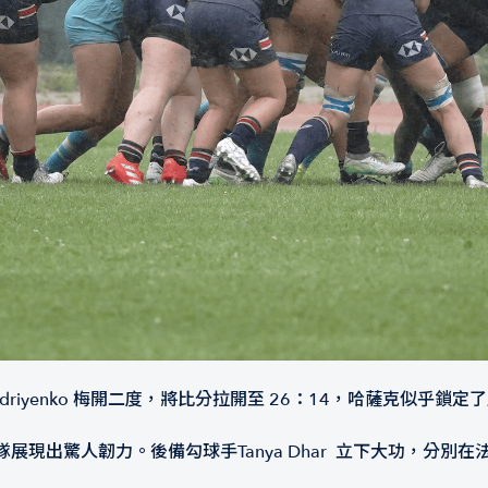
driyenko 梅開二度，將比分拉開至 26：14，哈薩克似乎鎖定
展現出驚人韌力。後備勾球手Tanya Dhar 立下大功，分別