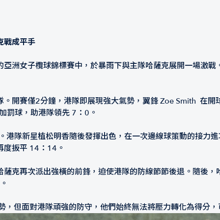
克戰成平手
亞洲女子欖球錦標賽中，於暴雨下與主隊哈薩克展開一場激戰。儘
賽僅2分鐘，港隊即展現強大氣勢，翼鋒 Zoe Smith 在開球
射入附加罰球，助港隊領先 7：0。
 追平比分。港隊新星植松明香隨後發揮出色，在一次邊線球策動的接
扳平 14：14。
次派出強橫的前鋒，迫使港隊的防線節節後退。隨後，哈薩克 8 號球
先。
優勢，但面對港隊頑強的防守，他們始終無法將壓力轉化為得分，