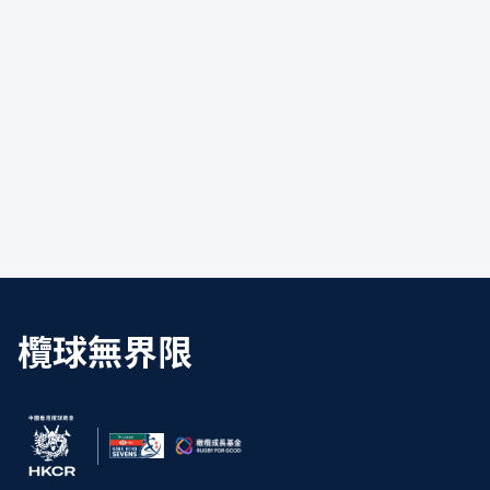
暑期欖球訓練
欖球無界限